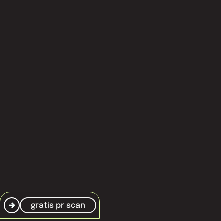
T.
+31 20 765 75 70
over nxt agency
thought leadership
diensten
kennisbank
veelgestelde vragen
algemene voorwaarden
cookiebeleid
gratis pr scan