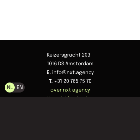
Keizersgracht 203
1016 DS Amsterdam
E.
info@nxt.agency
T.
+31 20 765 75 70
NL
EN
over nxt agency
thought leadership
diensten
kennisbank