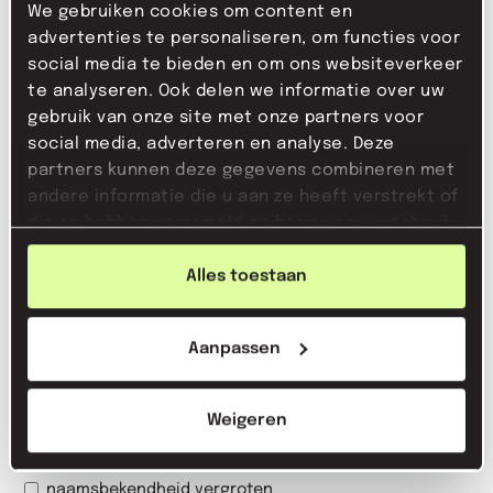
We gebruiken cookies om content en
advertenties te personaliseren, om functies voor
+31 20 765 75 70
social media te bieden en om ons websiteverkeer
te analyseren. Ook delen we informatie over uw
info@nxt.agency
gebruik van onze site met onze partners voor
social media, adverteren en analyse. Deze
partners kunnen deze gegevens combineren met
andere informatie die u aan ze heeft verstrekt of
die ze hebben verzameld op basis van uw gebruik
van hun services.
Alles toestaan
Aanpassen
Weigeren
wat is jouw doel met pr?*
naamsbekendheid vergroten