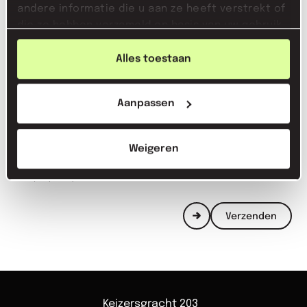
andere informatie die u aan ze heeft verstrekt of
die ze hebben verzameld op basis van uw gebruik
van hun services.
Alles toestaan
Aanpassen
Weigeren
Ik heb het
privacy statement
gelezen en ga hiermee akkoord
(verplicht).
Verzenden
Keizersgracht 203